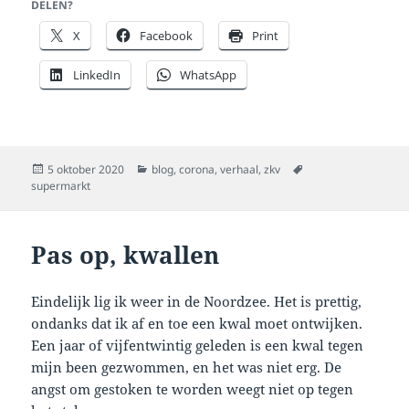
DELEN?
X
Facebook
Print
LinkedIn
WhatsApp
Geplaatst
Categorieën
Tags
5 oktober 2020
blog
,
corona
,
verhaal
,
zkv
op
supermarkt
Pas op, kwallen
Eindelijk lig ik weer in de Noordzee. Het is prettig,
ondanks dat ik af en toe een kwal moet ontwijken.
Een jaar of vijfentwintig geleden is een kwal tegen
mijn been gezwommen, en het was niet erg. De
angst om gestoken te worden weegt niet op tegen