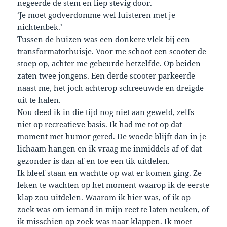
negeerde de stem en liep stevig door.
‘Je moet godverdomme wel luisteren met je
nichtenbek.’
Tussen de huizen was een donkere vlek bij een
transformatorhuisje. Voor me schoot een scooter de
stoep op, achter me gebeurde hetzelfde. Op beiden
zaten twee jongens. Een derde scooter parkeerde
naast me, het joch achterop schreeuwde en dreigde
uit te halen.
Nou deed ik in die tijd nog niet aan geweld, zelfs
niet op recreatieve basis. Ik had me tot op dat
moment met humor gered. De woede blijft dan in je
lichaam hangen en ik vraag me inmiddels af of dat
gezonder is dan af en toe een tik uitdelen.
Ik bleef staan en wachtte op wat er komen ging. Ze
leken te wachten op het moment waarop ik de eerste
klap zou uitdelen. Waarom ik hier was, of ik op
zoek was om iemand in mijn reet te laten neuken, of
ik misschien op zoek was naar klappen. Ik moet