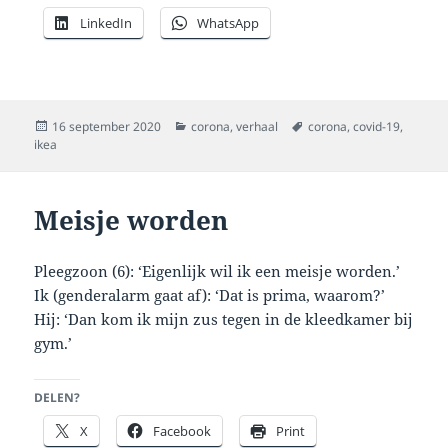
LinkedIn
WhatsApp
Geplaatst
Categorieën
Tags
16 september 2020
corona
,
verhaal
corona
,
covid-19
,
op
ikea
Meisje worden
Pleegzoon (6): ‘Eigenlijk wil ik een meisje worden.’
Ik (genderalarm gaat af): ‘Dat is prima, waarom?’
Hij: ‘Dan kom ik mijn zus tegen in de kleedkamer bij
gym.’
DELEN?
X
Facebook
Print