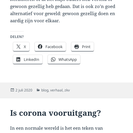
gewoon gezellig heb gedaan. Dat is ook zo’n goed
alternatief voor geweld: gewoon gezellig doen en
aardig zijn voor elkaar.
DELEN?
X
Facebook
Print
LinkedIn
WhatsApp
Geplaatst
Categorieën
2 juli 2020
blog
,
verhaal
,
zkv
op
Is corona vooruitgang?
In een normale wereld is het een teken van