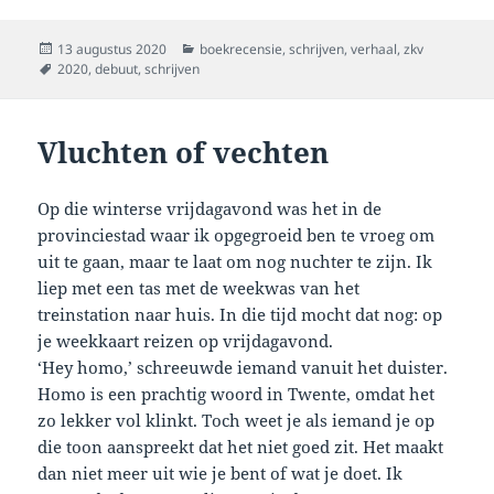
Geplaatst
Categorieën
13 augustus 2020
boekrecensie
,
schrijven
,
verhaal
,
zkv
op
Tags
2020
,
debuut
,
schrijven
Vluchten of vechten
Op die winterse vrijdagavond was het in de
provinciestad waar ik opgegroeid ben te vroeg om
uit te gaan, maar te laat om nog nuchter te zijn. Ik
liep met een tas met de weekwas van het
treinstation naar huis. In die tijd mocht dat nog: op
je weekkaart reizen op vrijdagavond.
‘Hey homo,’ schreeuwde iemand vanuit het duister.
Homo is een prachtig woord in Twente, omdat het
zo lekker vol klinkt. Toch weet je als iemand je op
die toon aanspreekt dat het niet goed zit. Het maakt
dan niet meer uit wie je bent of wat je doet. Ik