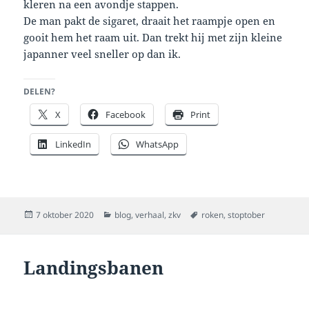
kleren na een avondje stappen.
De man pakt de sigaret, draait het raampje open en
gooit hem het raam uit. Dan trekt hij met zijn kleine
japanner veel sneller op dan ik.
DELEN?
X
Facebook
Print
LinkedIn
WhatsApp
Geplaatst
Categorieën
Tags
7 oktober 2020
blog
,
verhaal
,
zkv
roken
,
stoptober
op
Landingsbanen