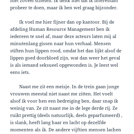
niet zoveel schelen. Ik denk niet dat ik interessant
probeer te doen, maar ik ben wel graag bijzonder.
Ik voel me hier fijner dan op kantoor. Bij de
afdeling Human Resource Management ben ik
iedereen te snel af, maar deze acteurs laten mij al
minutenlang gissen naar hun verhaal. Mensen
stiften hun lippen rood, omdat het dan lijkt alsof de
lippen goed doorbloed zijn, wat dan weer het geval
is als iemand seksueel opgewonden is. Je leest wel
eens iets.
Naast me zit een meisje. In de trein gaan jonge
vrouwen meestal niet naast me zitten. Het voelt
alsof ik voor hen een bedreiging ben, daar snap ik
weinig van. Ze zit naast me in de lege derde rij. Ze
ruikt prettig (deels natuurlijk, deels geparfumeerd) ,
is slank, heeft lang haar en lacht op dezelfde
momenten als ik. De andere vijftien mensen lachen