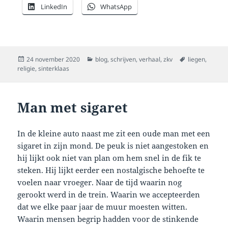
LinkedIn
WhatsApp
Geplaatst
Categorieën
Tags
24 november 2020
blog
,
schrijven
,
verhaal
,
zkv
liegen
,
op
religie
,
sinterklaas
Man met sigaret
In de kleine auto naast me zit een oude man met een
sigaret in zijn mond. De peuk is niet aangestoken en
hij lijkt ook niet van plan om hem snel in de fik te
steken. Hij lijkt eerder een nostalgische behoefte te
voelen naar vroeger. Naar de tijd waarin nog
gerookt werd in de trein. Waarin we accepteerden
dat we elke paar jaar de muur moesten witten.
Waarin mensen begrip hadden voor de stinkende