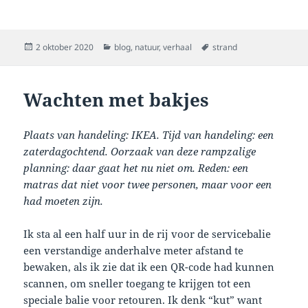
Geplaatst
Categorieën
Tags
2 oktober 2020
blog
,
natuur
,
verhaal
strand
op
Wachten met bakjes
Plaats van handeling: IKEA. Tijd van handeling: een
zaterdagochtend. Oorzaak van deze rampzalige
planning: daar gaat het nu niet om. Reden: een
matras dat niet voor twee personen, maar voor een
had moeten zijn.
Ik sta al een half uur in de rij voor de servicebalie
een verstandige anderhalve meter afstand te
bewaken, als ik zie dat ik een QR-code had kunnen
scannen, om sneller toegang te krijgen tot een
speciale balie voor retouren. Ik denk “kut” want