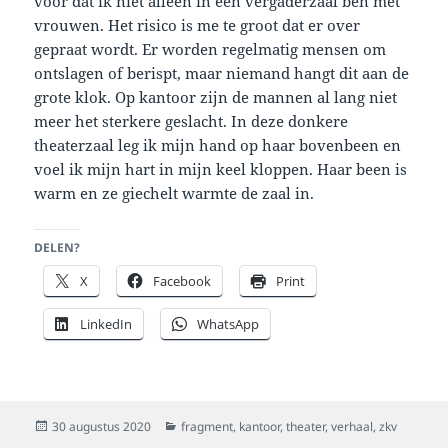
voor dat ik niet alleen in een vergaderzaal ben met
vrouwen. Het risico is me te groot dat er over
gepraat wordt. Er worden regelmatig mensen om
ontslagen of berispt, maar niemand hangt dit aan de
grote klok. Op kantoor zijn de mannen al lang niet
meer het sterkere geslacht. In deze donkere
theaterzaal leg ik mijn hand op haar bovenbeen en
voel ik mijn hart in mijn keel kloppen. Haar been is
warm en ze giechelt warmte de zaal in.
DELEN?
X
Facebook
Print
LinkedIn
WhatsApp
Geplaatst
Categorieën
30 augustus 2020
fragment
,
kantoor
,
theater
,
verhaal
,
zkv
op