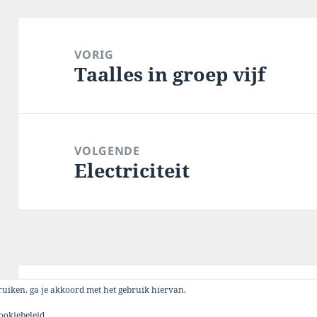
Bericht
navigatie
VORIG
Taalles in groep vijf
Vorig
bericht:
VOLGENDE
Electriciteit
Volgend
bericht:
ebruiken, ga je akkoord met het gebruik hiervan.
Mogelijk gemaakt door WordPress
ookiebeleid