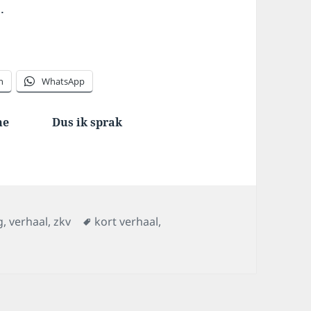
.
n
WhatsApp
me
Dus ik sprak
egorieën
Tags
g
,
verhaal
,
zkv
kort verhaal
,