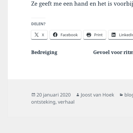
Ze geeft me een hand en het is voorbij
DELEN?
X
Facebook
Print
LinkedI
Bedreiging
Gevoel voor rit
Geplaatst
Auteur
Cat
20 januari 2020
Joost van Hoek
blo
op
ontsteking
,
verhaal