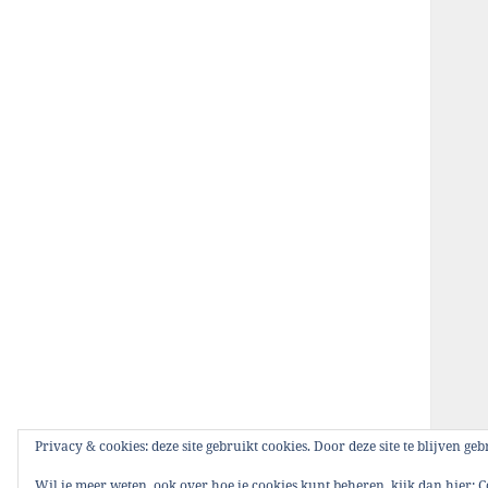
Privacy & cookies: deze site gebruikt cookies. Door deze site te blijven g
Wil je meer weten, ook over hoe je cookies kunt beheren, kijk dan hier:
C