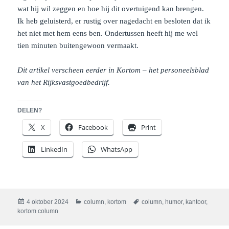
wat hij wil zeggen en hoe hij dit overtuigend kan brengen.
Ik heb geluisterd, er rustig over nagedacht en besloten dat ik
het niet met hem eens ben. Ondertussen heeft hij me wel
tien minuten buitengewoon vermaakt.
Dit artikel verscheen eerder in Kortom – het personeelsblad
van het Rijksvastgoedbedrijf.
DELEN?
X
Facebook
Print
LinkedIn
WhatsApp
Geplaatst
Categorieën
Tags
4 oktober 2024
column
,
kortom
column
,
humor
,
kantoor
,
op
kortom column