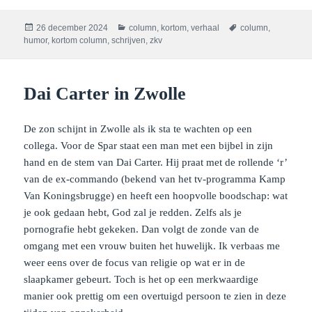
Geplaatst
Categorieën
Tags
26 december 2024
column
,
kortom
,
verhaal
column
,
op
humor
,
kortom column
,
schrijven
,
zkv
Dai Carter in Zwolle
De zon schijnt in Zwolle als ik sta te wachten op een
collega. Voor de Spar staat een man met een bijbel in zijn
hand en de stem van Dai Carter. Hij praat met de rollende ‘r’
van de ex-commando (bekend van het tv-programma Kamp
Van Koningsbrugge) en heeft een hoopvolle boodschap: wat
je ook gedaan hebt, God zal je redden. Zelfs als je
pornografie hebt gekeken. Dan volgt de zonde van de
omgang met een vrouw buiten het huwelijk. Ik verbaas me
weer eens over de focus van religie op wat er in de
slaapkamer gebeurt. Toch is het op een merkwaardige
manier ook prettig om een overtuigd persoon te zien in deze