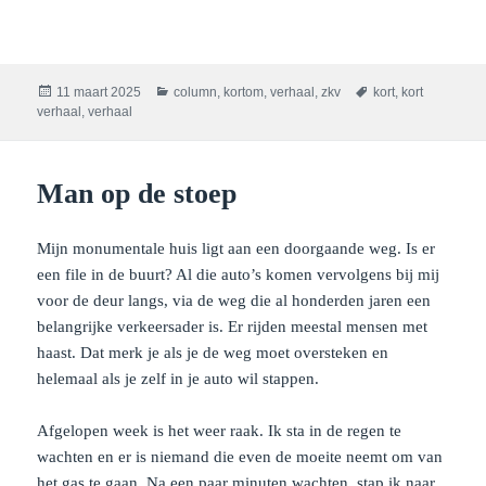
Geplaatst
Categorieën
Tags
11 maart 2025
column
,
kortom
,
verhaal
,
zkv
kort
,
kort
op
verhaal
,
verhaal
Man op de stoep
Mijn monumentale huis ligt aan een doorgaande weg. Is er
een file in de buurt? Al die auto’s komen vervolgens bij mij
voor de deur langs, via de weg die al honderden jaren een
belangrijke verkeersader is. Er rijden meestal mensen met
haast. Dat merk je als je de weg moet oversteken en
helemaal als je zelf in je auto wil stappen.
Afgelopen week is het weer raak. Ik sta in de regen te
wachten en er is niemand die even de moeite neemt om van
het gas te gaan. Na een paar minuten wachten, stap ik naar