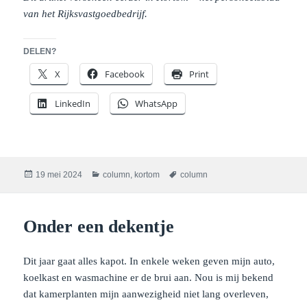
van het Rijksvastgoedbedrijf.
DELEN?
X
Facebook
Print
LinkedIn
WhatsApp
Geplaatst
Categorieën
Tags
19 mei 2024
column
,
kortom
column
op
Onder een dekentje
Dit jaar gaat alles kapot. In enkele weken geven mijn auto,
koelkast en wasmachine er de brui aan. Nou is mij bekend
dat kamerplanten mijn aanwezigheid niet lang overleven,