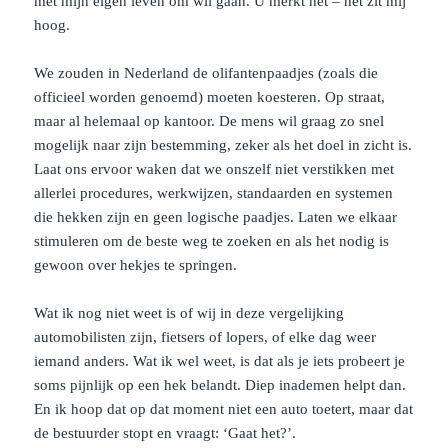
met mijn eigen leven om wil gaan. U merkt het – het zit mij
hoog.
We zouden in Nederland de olifantenpaadjes (zoals die
officieel worden genoemd) moeten koesteren. Op straat,
maar al helemaal op kantoor. De mens wil graag zo snel
mogelijk naar zijn bestemming, zeker als het doel in zicht is.
Laat ons ervoor waken dat we onszelf niet verstikken met
allerlei procedures, werkwijzen, standaarden en systemen
die hekken zijn en geen logische paadjes. Laten we elkaar
stimuleren om de beste weg te zoeken en als het nodig is
gewoon over hekjes te springen.
Wat ik nog niet weet is of wij in deze vergelijking
automobilisten zijn, fietsers of lopers, of elke dag weer
iemand anders. Wat ik wel weet, is dat als je iets probeert je
soms pijnlijk op een hek belandt. Diep inademen helpt dan.
En ik hoop dat op dat moment niet een auto toetert, maar dat
de bestuurder stopt en vraagt: ‘Gaat het?’.