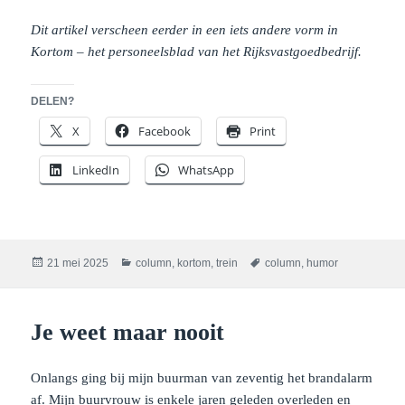
Dit artikel verscheen eerder in een iets andere vorm in
Kortom – het personeelsblad van het Rijksvastgoedbedrijf.
DELEN?
X
Facebook
Print
LinkedIn
WhatsApp
Geplaatst
Categorieën
Tags
21 mei 2025
column
,
kortom
,
trein
column
,
humor
op
Je weet maar nooit
Onlangs ging bij mijn buurman van zeventig het brandalarm
af. Mijn buurvrouw is enkele jaren geleden overleden en