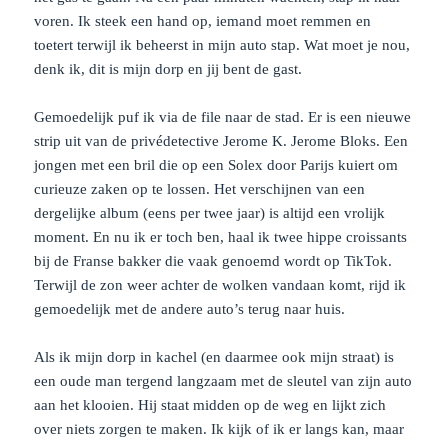
voren. Ik steek een hand op, iemand moet remmen en
toetert terwijl ik beheerst in mijn auto stap. Wat moet je nou,
denk ik, dit is mijn dorp en jij bent de gast.
Gemoedelijk puf ik via de file naar de stad. Er is een nieuwe
strip uit van de privédetective Jerome K. Jerome Bloks. Een
jongen met een bril die op een Solex door Parijs kuiert om
curieuze zaken op te lossen. Het verschijnen van een
dergelijke album (eens per twee jaar) is altijd een vrolijk
moment. En nu ik er toch ben, haal ik twee hippe croissants
bij de Franse bakker die vaak genoemd wordt op TikTok.
Terwijl de zon weer achter de wolken vandaan komt, rijd ik
gemoedelijk met de andere auto’s terug naar huis.
Als ik mijn dorp in kachel (en daarmee ook mijn straat) is
een oude man tergend langzaam met de sleutel van zijn auto
aan het klooien. Hij staat midden op de weg en lijkt zich
over niets zorgen te maken. Ik kijk of ik er langs kan, maar