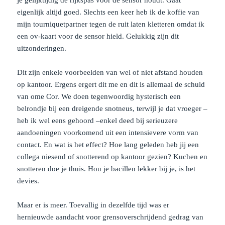
je gelijktijdig de rijkspas voor de sensor houdt. Gaat
eigenlijk altijd goed. Slechts een keer heb ik de koffie van
mijn tourniquetpartner tegen de ruit laten kletteren omdat ik
een ov-kaart voor de sensor hield. Gelukkig zijn dit
uitzonderingen.
Dit zijn enkele voorbeelden van wel of niet afstand houden
op kantoor. Ergens ergert dit me en dit is allemaal de schuld
van ome Cor. We doen tegenwoordig hysterisch een
belrondje bij een dreigende snotneus, terwijl je dat vroeger –
heb ik wel eens gehoord –enkel deed bij serieuzere
aandoeningen voorkomend uit een intensievere vorm van
contact. En wat is het effect? Hoe lang geleden heb jij een
collega niesend of snotterend op kantoor gezien? Kuchen en
snotteren doe je thuis. Hou je bacillen lekker bij je, is het
devies.
Maar er is meer. Toevallig in dezelfde tijd was er
hernieuwde aandacht voor grensoverschrijdend gedrag van