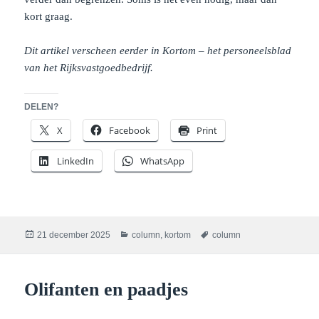
kort graag.
Dit artikel verscheen eerder in Kortom – het personeelsblad
van het Rijksvastgoedbedrijf.
DELEN?
X
Facebook
Print
LinkedIn
WhatsApp
Geplaatst
Categorieën
Tags
21 december 2025
column
,
kortom
column
op
Olifanten en paadjes