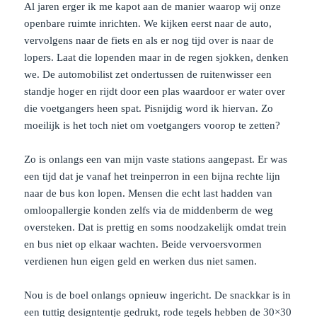
Al jaren erger ik me kapot aan de manier waarop wij onze
openbare ruimte inrichten. We kijken eerst naar de auto,
vervolgens naar de fiets en als er nog tijd over is naar de
lopers. Laat die lopenden maar in de regen sjokken, denken
we. De automobilist zet ondertussen de ruitenwisser een
standje hoger en rijdt door een plas waardoor er water over
die voetgangers heen spat. Pisnijdig word ik hiervan. Zo
moeilijk is het toch niet om voetgangers voorop te zetten?
Zo is onlangs een van mijn vaste stations aangepast. Er was
een tijd dat je vanaf het treinperron in een bijna rechte lijn
naar de bus kon lopen. Mensen die echt last hadden van
omloopallergie konden zelfs via de middenberm de weg
oversteken. Dat is prettig en soms noodzakelijk omdat trein
en bus niet op elkaar wachten. Beide vervoersvormen
verdienen hun eigen geld en werken dus niet samen.
Nou is de boel onlangs opnieuw ingericht. De snackkar is in
een tuttig designtentje gedrukt, rode tegels hebben de 30×30