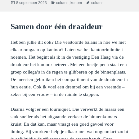
Geplaatst
Categorieën
Tags
8 september 2023
column
,
kortom
column
op
Samen door één draaideur
Hebben jullie dit ook? Die verstoorde balans in hoe we met
elkaar omgaan op kantoor? Laten we het kantoorintimiteit
noemen. Het begint als ik in de vestiging Den Haag via de
draaideur het kantoor betreed. Met een beetje pech staat een
groep collega’s in de regen te glibberen op de binnenplaats.
De meesten gebruiken het compartiment van de draaideur in
hun eentje. Ook ik voel een drempel om bij een vreemde –
zeker bij een vrouw – in de ruimte te stappen.
Daarna volgt er een tourniquet. Die verwerkt de massa een
stuk sneller als het uitgaande verkeer de binnenkomers
kruist. En dat kan, maar vraagt een goed gevoel voor
timing. Bij voorkeur help je elkaar met wat oogcontact zodat