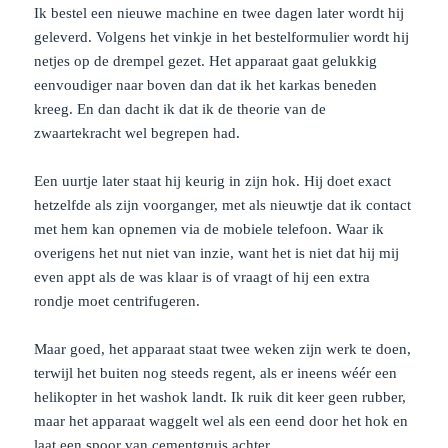
Ik bestel een nieuwe machine en twee dagen later wordt hij
geleverd. Volgens het vinkje in het bestelformulier wordt hij
netjes op de drempel gezet. Het apparaat gaat gelukkig
eenvoudiger naar boven dan dat ik het karkas beneden
kreeg. En dan dacht ik dat ik de theorie van de
zwaartekracht wel begrepen had.
Een uurtje later staat hij keurig in zijn hok. Hij doet exact
hetzelfde als zijn voorganger, met als nieuwtje dat ik contact
met hem kan opnemen via de mobiele telefoon. Waar ik
overigens het nut niet van inzie, want het is niet dat hij mij
even appt als de was klaar is of vraagt of hij een extra
rondje moet centrifugeren.
Maar goed, het apparaat staat twee weken zijn werk te doen,
terwijl het buiten nog steeds regent, als er ineens wéér een
helikopter in het washok landt. Ik ruik dit keer geen rubber,
maar het apparaat waggelt wel als een eend door het hok en
laat een spoor van cementgruis achter.