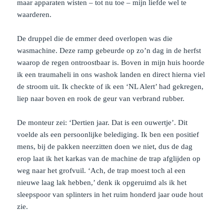
maar apparaten wisten – tot nu toe – mijn liefde wel te
waarderen.
De druppel die de emmer deed overlopen was die
wasmachine. Deze ramp gebeurde op zo’n dag in de herfst
waarop de regen ontroostbaar is. Boven in mijn huis hoorde
ik een traumaheli in ons washok landen en direct hierna viel
de stroom uit. Ik checkte of ik een ‘NL Alert’ had gekregen,
liep naar boven en rook de geur van verbrand rubber.
De monteur zei: ‘Dertien jaar. Dat is een ouwertje’. Dit
voelde als een persoonlijke belediging. Ik ben een positief
mens, bij de pakken neerzitten doen we niet, dus de dag
erop laat ik het karkas van de machine de trap afglijden op
weg naar het grofvuil. ‘Ach, de trap moest toch al een
nieuwe laag lak hebben,’ denk ik opgeruimd als ik het
sleepspoor van splinters in het ruim honderd jaar oude hout
zie.