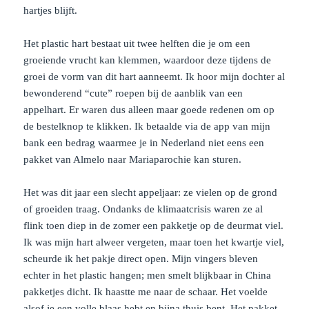
hartjes blijft.
Het plastic hart bestaat uit twee helften die je om een
groeiende vrucht kan klemmen, waardoor deze tijdens de
groei de vorm van dit hart aanneemt. Ik hoor mijn dochter al
bewonderend “cute” roepen bij de aanblik van een
appelhart. Er waren dus alleen maar goede redenen om op
de bestelknop te klikken. Ik betaalde via de app van mijn
bank een bedrag waarmee je in Nederland niet eens een
pakket van Almelo naar Mariaparochie kan sturen.
Het was dit jaar een slecht appeljaar: ze vielen op de grond
of groeiden traag. Ondanks de klimaatcrisis waren ze al
flink toen diep in de zomer een pakketje op de deurmat viel.
Ik was mijn hart alweer vergeten, maar toen het kwartje viel,
scheurde ik het pakje direct open. Mijn vingers bleven
echter in het plastic hangen; men smelt blijkbaar in China
pakketjes dicht. Ik haastte me naar de schaar. Het voelde
alsof je een volle blaas hebt en bijna thuis bent. Het pakket